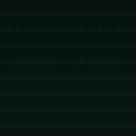
另一个成功的案例是苏州东吴的门将表现。全场比赛
中，佛山南狮虽然机会不多，但几次威胁射门都被东
吴门将冷静化解，确保零封对手。这不仅为东吴锁定
胜局 ，更直接打击了南狮前锋线的信心。
### **未来展望：低迷只是暂时，调整才能破局**
从历史数据来看，许多职业球队在赛季初经历挫折后
通过合理调整逆袭成功。例如，某甲级队在2022赛季
初仅取得1平3负，但通过加强防守配置与提升进攻速
率，在后半赛季成为一匹黑马。类似经验也值得佛山
南狮借鉴。
目前，佛山南狮可以考虑以下调整方向：**一是强化中