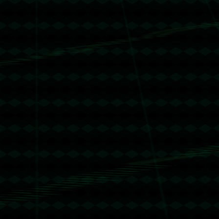
wps.it.com
WPS
@回复
2026-03-23 15:30:27
你觉得该怎么做呢？https://www-wps-
cn.com
helloworld官网下载
@回复
2026-03-23 20:22:36
大神就是大神，这么经典！https://pc-
helloworlds.cn
helloworld官网下载
@回复
2026-03-24 01:25:43
有内涵！https://www.vip-helloworld.cn