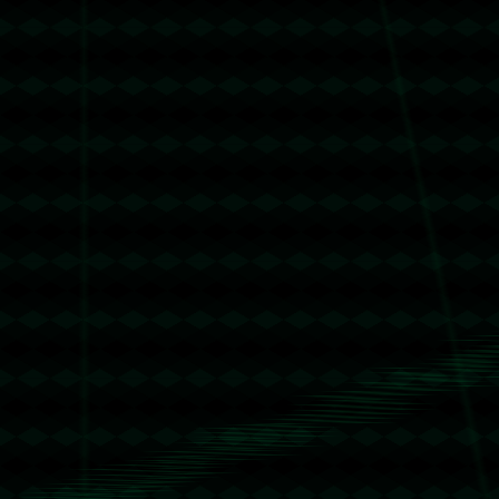
搜狗输入法
@回复
2026-03-24 07:39:39
读了楼主的帖子，顿时马桶就通了。。。
https://im-sogou.com
helloworld
@回复
2026-03-24 13:33:33
这么版块的帖子越来越有深度了！
https://www.cm-helloworld.net
WPS
@回复
2026-03-25 19:08:23
好东西，学习学习！https://www-wps-
cn.com
helloworld官网下载
@回复
2026-03-26 05:30:26
刚看见一个妹子，很漂亮！https://me-