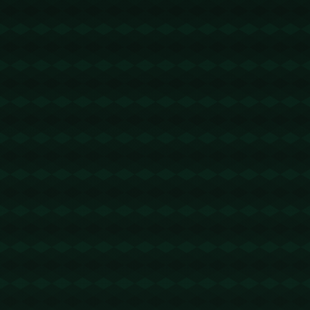
- 中甲联赛赛季开局
- 主场失利原因
- 球队调整策略
- 球迷影响与士气
版权声明：
本站文章如无特别标注，均为本站原创文
章，于2025-09-11，由
Ry3mYIM0l77yV0nv
发表，共
1465个字。
转载请注明出处：
Ry3mYIM0l77yV0nv，如有疑问，
请联系我们
本文地址：
https://www.jlhmny.cn/post/528.html