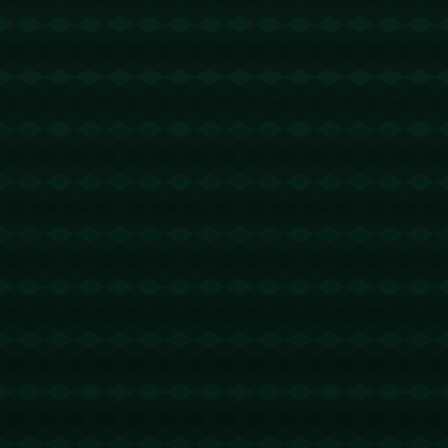
2026-03-09 05:50:47
论坛的帖子越来越有深度了！https://c-
wps.it.com
WPS
@回复
2026-03-09 17:37:04
内容很有深度！https://wps-win.it.com
wps下载
@回复
2026-03-09 20:34:07
有品位！https://www.in-wps.com
谷歌浏览器
@回复
2026-03-09 23:50:09
我只是来赚积分的！https://win-
chrome.it.com