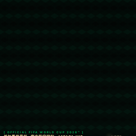
首页
足球
文章正文
主场不敌苏州东吴，佛山南狮开局两连败.
Ry3mYIM0l77yV0nv
2025-09-11 13:09:19
**主场不敌苏州东吴，佛山南狮开局两连败：低迷与希
望的平衡点**
在充满激情和挑战的足球赛场上，每一场比赛都可能
成为扭转命运的关键。然而，对于佛山南狮来说，本
赛季的开局并不顺畅。在刚结束的一场焦点战中，**佛
山南狮主场遗憾败北苏州东吴**，遭遇了赛季开局两连
败。这一结果不仅引发球迷热议，也让球队的未来备
受关注。