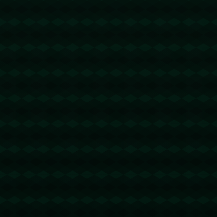
有道翻译下载
@回复
2026-03-12 04:17:59
小弟默默的路过贵宝地~~~https://cn-
youdao.it.com
波场能量租赁
@回复
2026-03-12 08:32:41
波场能量 - 2 TRX=1次转账次数 直接节省
80%!无视对方有没有U或者是否交易所,低
于 2 TRX的都是钓鱼的骗子- 复制地址
【TL43ajp2xRQ6xXr1gxyZv1yd6mSzMCU
SXj】转 2 TRX即可0手续费转账!TG机器
人: @jzzTRXbot 官网: https://jzztrx.com
快连VPN官网
@回复
2026-03-12 11:59:17