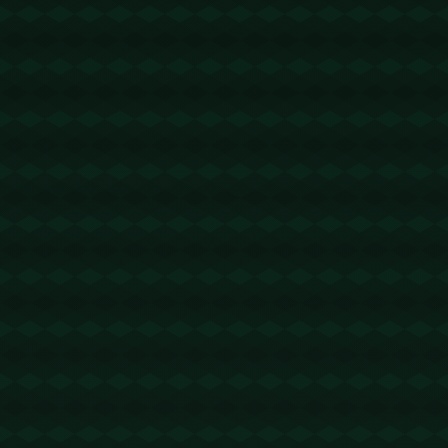
分享：
上一篇:
下一篇:
极速电竞：中乙第2轮
极速电竞网页版官网：
观众人数：泰山B队主
人生赢家！张本智和官
场8113人最多，仅4场
宣入职日本丰田公司，
人数过千.
成世界500强员工.
相关文章