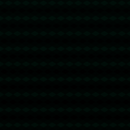
https://www.go-wps.cn
快连VPN下载
@回复
2026-03-16 18:06:25
太高深了，理解力不够用了！https://pc-
kuailian.it.com
helloworld官网
@回复
2026-03-16 20:54:01
这篇文章真是让人受益匪浅！
https://www.pc-helloworlds.com
有道翻译
@回复
2026-03-16 21:00:08
感谢楼主的推荐！https://cn-youdao.it.com
helloworld下载
@回复
2026-03-18 02:48:51