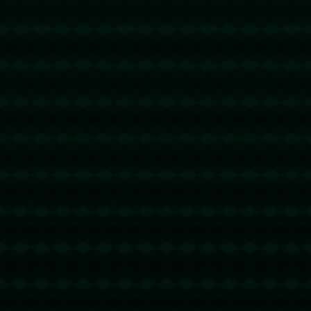
WPS官网
@回复
2026-03-14 03:56:08
看帖不回帖的人就是耍流氓，我回复了！
https://wps-web.it.com
节省TRX手续费
@回复
2026-03-14 14:21:53
能量闪租 - 2 TRX=1次转账次数 直接节省
80%!无视对方有没有U或者是否交易所,低
于 2 TRX的都是钓鱼的骗子- 复制地址
【TL43ajp2xRQ6xXr1gxyZv1yd6mSzMCU
SXj】转 2 TRX即可0手续费转账!TG机器
人: @jzzTRXbot 官网: https://jzztrx.com
1.5trx转账
@回复
2026-03-14 17:20:20
trx能量租赁 - 2 TRX=1次转账次数 直接节省