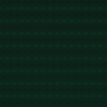
发表评论
发布评论
评论列表