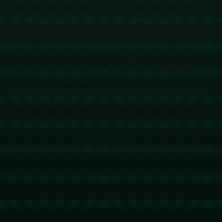
到了罗马在未来赛季中无穷的潜力。
版权声明：
本站文章如无特别标注，均为本站原创文
章，于2025-03-13，由
Ry3mYIM0l77yV0nv
发表，共
1451个字。
转载请注明出处：
Ry3mYIM0l77yV0nv，如有疑问，
请联系我们
本文地址：
https://www.jlhmny.cn/post/362.html
分享：
上一篇:
下一篇:
极速电竞官网：罗马4-
极速电竞官网：詹姆斯
0，28岁曼城旧将利剑
在賽季前10場比賽中