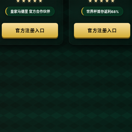
顯得格外引人注目。很多明星球员选择跳槽，以追求更高的薪
经拥有辉煌职业生涯的球员，所作的留队决定展现了另一种成
对团队长久的承诺与发展。**
他的家。自2009年被勇士选中以来，他便成了一支球队的
。他的成功与球队的成长息息相关。这种深厚的**团队情感
来的挑战。
条款中达成一致，更是对球队发展战略的认可和参与**。纵
篮球技巧闻名于世，而是在教练组、队友的通力协作下，共