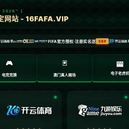
足球
法甲
法甲
足联
法甲
足联
裏怒吼：留下才是更好的選擇.
320
2025-03-20 18:16:14
挑战让运动员们对于自己的选择尤其慎重。而在這個過程中
n Curry)**，常常成為矚目的焦點。他那令人惊叹的三分球能
轻球员的偶像南宫28官网版下载。最近在一次公开场合中，*
*這不僅激起了粉絲的熱烈討論，也引發人們對運動員選擇的