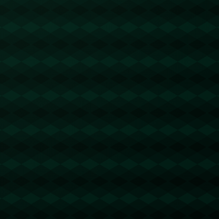
斯此前2次出
。
短道速滑——世锦赛：
男子1500米A组决赛赛
2025-09-22
354
况.
3
泽卡配当队长！没外援
爹，王大雷能被唾沫星
2025-09-20
0
子淹死！老崔