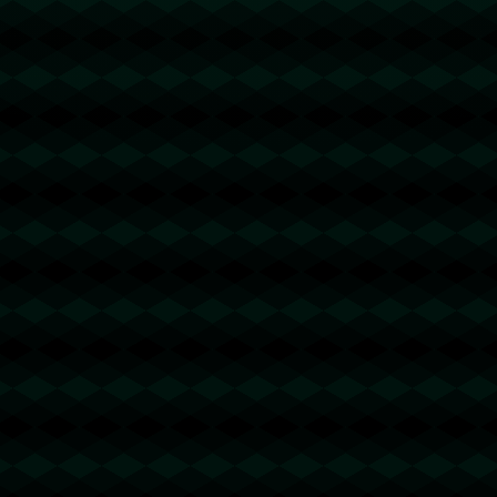
有评论，来抢沙发吧~