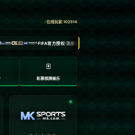
热门文章
极速电竞官网：退国籍，然后退役！
1
费南多索要170万欧年薪被拒，转型
，
解说嘉宾！.
短道速滑——世锦赛：男子1500米A
2
*
组决赛赛况.
深
极速电竞官网：媒体人：国足最后两
3
场拿6分是最美好的设想，但也是极