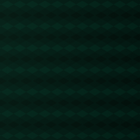
最新文章
比
马竞主席：半决赛结果
续
不影响西蒙尼帅位 决赛
2025-09-26
165
碰皇马将是
极速电竞官网：退国
籍，然后退役！费南多
不
2025-09-25
382
索要170万欧
发
詹姆斯50000分里程碑
东契奇30+15 湖人大胜
2025-09-24
85
鹈
也
极速电竞网页版官网：
能否再进一步？伯恩茅
2025-09-23
80