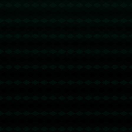
发布评论
暂时没有评论，来抢沙发吧~