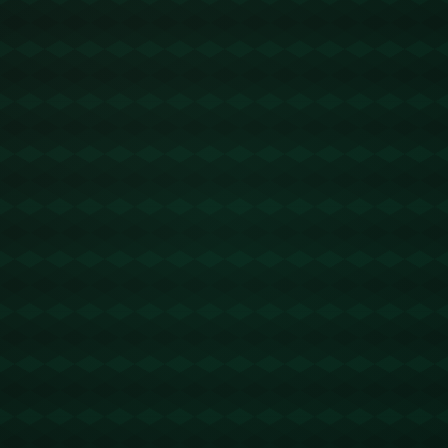
不敌柏林联合 遭遇三
2沃尔夫斯堡
连败
相关文章