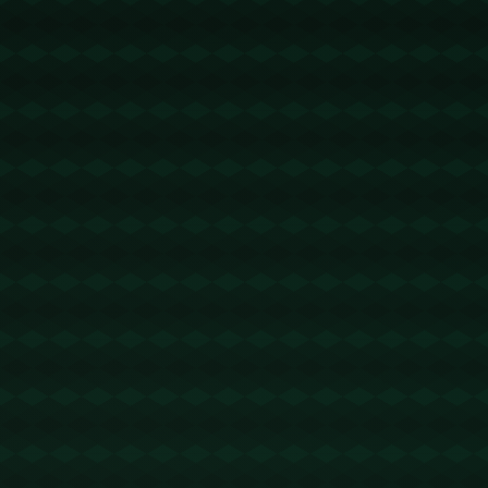
这场比赛中，巴塞罗纳通过调整战术，以控球率和场
地宽度有效压制了奥萨苏纳。主教练哈维的战术理念
起到了至关重要的作用。他要求球员们在控球时保持
耐心，并利用场地宽度创造空间，从而削弱对手的防
守阵型。**传控打法**的成功，不仅为巴塞罗纳在中场
奠定了优势，也使对手很难获得快速反击的机会。
![战术板图示](图片地址)
### 奥萨苏纳的挑战
尽管最终未能改写比分，但奥萨苏纳在比赛中也几次
制造威胁。尤其是在下半场，他们通过回缩防线和坚