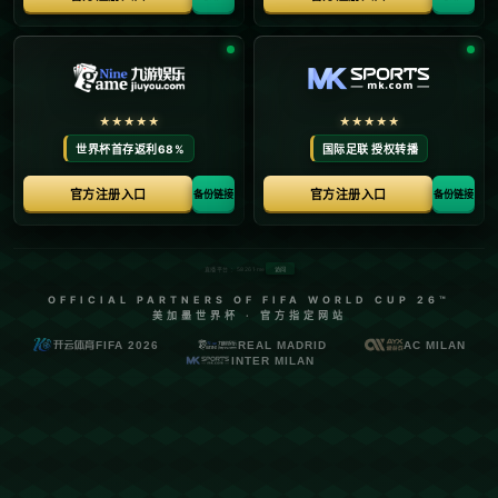
件难以避免。**迪恩卡的突然倒下，让在场观众及全球
观众的心弦一紧**，让我们再次意识到运动员身体健康
的重要性。
事件发生后，医疗团队立刻冲入场内。根据现场目击
者的描述，迪恩卡在没有对抗的情况下，突然倒地不
起。这样的情景无疑让人想起过去类似事件——曾有
多名球员因突发健康问题在赛场上遇到危机。**医疗团
队及时的反应，确保了迪恩卡的安全**，此时比赛的暂
停成为了全场的共同选择。
罗马队的教练和球员们在赛后接受采访时，纷纷表达
了对迪恩卡的关心。他们表示，“无论比赛胜负，我们