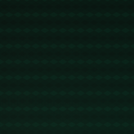
的首要任务是确保每一位球员的健康。”这样的表态不
仅体现了对队友的责任感，也展示了职业体育中的人
性关怀。
目前，**“健康管理”**已成为现代体育的一大研究方
向，通过科学的方法来监测和维护运动员的身体状
态，可以有效减少类似事件的发生。案例证明，许多
职业俱乐部已经引入了高科技设备，通过数据分析来
防患于未然。比如，着名的英超俱乐部引进了实时数
据追踪系统，能够在赛场上监测球员的生物指标，及
时发现潜在的健康问题。
尽管此次意甲比赛因迪恩卡的倒下而中断，但罗马俱
乐部与意甲联赛委员会的专业处理，获得了广泛的认