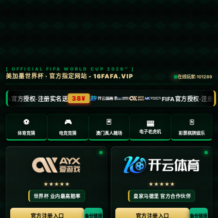
首页
未命名
文章正文
意甲：迪恩卡突然倒下 罗马提前终止比赛
Ry3mYIM0l77yV0nv
2025-04-03 13:54:40
**意甲的紧张赛场上，再次出现了瞬间变化。**本轮比
赛中，罗马队在面对对手时，经历了一场惊心动魄的
赛事。比赛进行到一半，迪恩卡的意外倒下，成为了
全场焦点ng28app官网版下载。这一突发事件直接导
致比赛的提前终止，引发了各界的广泛关注。
意甲比赛素以激烈对抗和高水平技术著称，每一次上
场都是一场视觉与心理的双重盛宴。然而，这种高强
度的竞技环境也常伴随着潜在的风险，偶尔的突发事