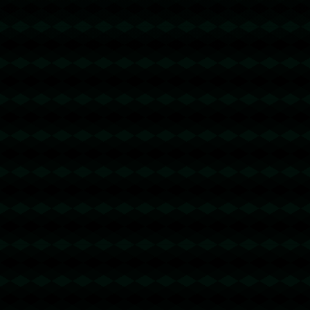
詹姆斯50000分里程碑东契奇30+15 湖人大胜鹈鹕.
1136
2025 / 09 / 24
发表评论
发布评论