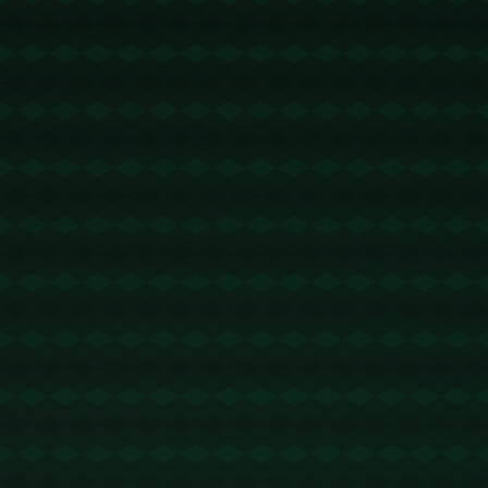
巴塞罗那俱乐部的引援策略一直致力于寻找那些能在
场上提供多样化选择的球员。迪亚斯的独特之处在于
他既能担当边路尖刀，又能在必要时转型为中路突击
手南宫28官网版下载。他的多才多艺可以极大丰富巴
萨的进攻套路。在最近几场的比赛中，迪亚斯被誉为
“不可或缺的多面手”，这与巴萨当前急需加强边路力量
以解放中场组织者的需求高度吻合。
**历史启示：从成功引援到球队重建**
纵观巴塞罗那的引援历史，不难发现那些能够快速融
入队伍并留下深刻印记的球员大多都有一个共同点，
那就是适时而精准的引入。从过去纳入***内马尔***、