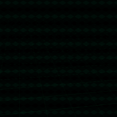
暂时没有评论，来抢沙发吧~
关注我们