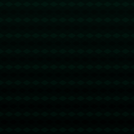
极速电竞官网：退国籍，然后退役！费南多索要170万欧年薪
被拒，转型解说嘉宾！.
2237
2025 / 09 / 25