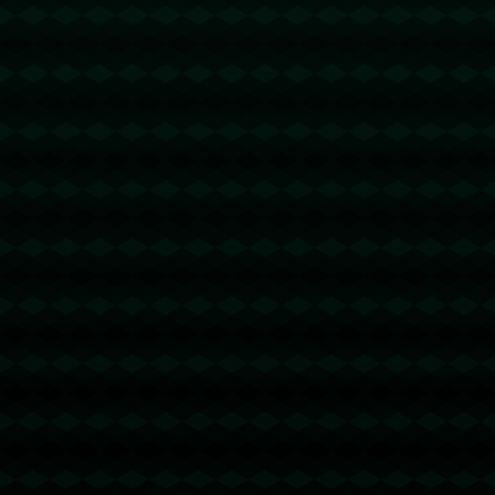
极速电竞官网：退国籍，然后退役！费南多索要170万欧年薪
被拒，转型解说嘉宾！.
2219
2025 / 09 / 25
詹姆斯50000分里程碑东契奇30+15 湖人大胜鹈鹕.
1122
2025 / 09 / 24