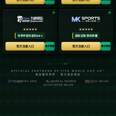
无疑是赛事的一大看点，常常激发球迷的热烈讨论，
并引发足坛对于规则公正性的新一轮思考。在海港队
的最新比赛中，一个颇具争议的第三个进球给比赛增
添了许多戏剧性。戴维森指出，这个进球可能存在手
球嫌疑，但也承认，这种争议是足球的象征性一部
分，正是因为这些不确定性，足球才如此吸引人。南
宫28官网版下载
**案例分析**：不妨回顾一下2010年世界杯上的经典
案例，乌拉圭对阵加纳的四分之一决赛中，苏亚雷斯
在关键时刻用手将球挡出了球门。虽然他因此吃到红
牌，加纳也获得点球机会，但最终射失，导致乌拉圭
进入半决赛。这一案例至今让球迷津津乐道，**从一个