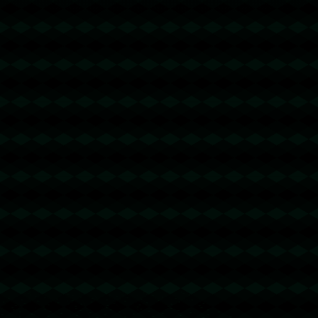
发表评论
发布评论
暂时没有评论，来抢沙发吧~