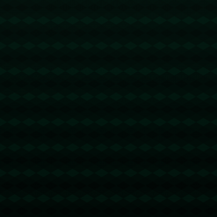
极速电竞官网：退国籍，然后退役！费南多索要170万欧年薪
被拒，转型解说嘉宾！.
2199
2025 / 09 / 25