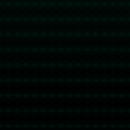
詹姆斯50000分里程碑东契奇30+15 湖人大胜鹈鹕.
1117
2025 / 09 / 24
发表评论