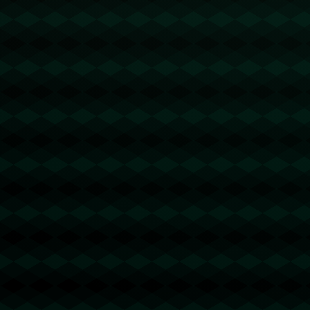
相关文章
马竞主席：半决赛结果不影响西蒙尼帅
极速电竞官
位 决赛碰皇马将是赎罪之战.
南多索要1
宾！.
1460
2025 / 09 / 26
2224