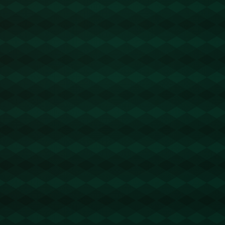
第三节一度追平，并在主场球迷的助威下打出了几波**令人
，他们的防守显得有些力不从心。尼克斯的核心球员虽然在努
有值得期待的地方，几位年轻新秀在场上的积极表现，证明
值得称赞。他们成功地结合了莱昂纳德和哈登两位超级球星
防守力量不集中的时候抓住机会完成精准的快攻转换。同时
，更是一场技战术水平的顶尖展示，是篮球爱好者们不可错
船队将继续在NBA赛场上展示他们的**巨星风采**。