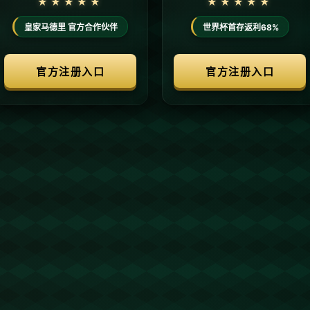
后赛争夺中的竞争力。而对于尼克斯而言，面对劲敌，他们
。双方的碰撞如同火星撞地球，精彩纷呈。
到证明。莱昂纳德以他无可挑剔的防守和高效的中距离投篮
接近60%，无论是扛着对方的防守硬碰硬地得分，还是在防
*。他的10个篮板更是展现了他在攻防两端的统治力。
突破能力，成为球队的得分机器。他的29分不仅体现在数据上
登多次利用他敏锐的篮球嗅觉在关键时刻得分，确保快船始