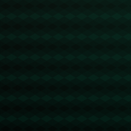
ng28app官网版下载
版权声明：
本站文章如无特别标注，均为本站原创文
个字。
转载请注明出处：
Ry3mYIM0l77yV0nv，
本文地址：
https://www.jlhmny.cn/post/516.ht
分享：
上一篇:
极速电竞网页版官网：胜不足喜！历史数据昭
重大危机 马竞翻盘率超高.