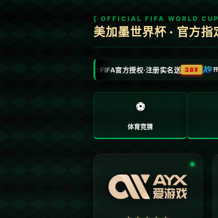
首页
英超
首页
未命名
文章正文
莱昂纳德27+1
Ry3mYIM0l77yV0nv
**莱昂纳德27+10哈登29分 快船胜尼克斯：一
在NBA赛季激烈的竞争中，**洛杉矶快船**和
凭借着莱昂纳德和哈登的卓越表现，以一场精彩的
27分10篮板，加上**哈登**的29分贡献，两人
这场比赛对快船和尼克斯来说，都是一次展示球