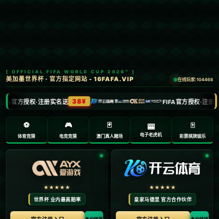
首页
未命名
文章正文
极速电竞官网：阿坎吉：我不想用这作为
借口，但这是我踢过的最差的场地之一
Ry3mYIM0l77yV0nv
2025-07-24 13:08:10
在竞技体育中，球员时常面临各种外部挑战，而场地
条件无疑是其中最容易被忽视但却极为关键的因素。
当瑞士国家队后卫阿坎吉在采访中提到他所踢过的“最
差的场地之一”时，足以引发我们对体育比赛场地质量
及其对球员表现影响的深思。
**场地质量的重要性**