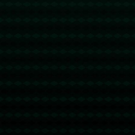
极速电竞官网：退国籍，然后退役！费南多索要170万欧年薪
被拒，转型解说嘉宾！.
2226
2025 / 09 / 25