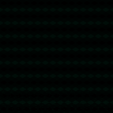
发布评论
暂时没有评论，来抢沙发吧~