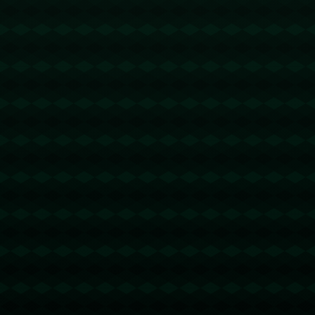
马竞主席：半决赛结果不影响西蒙尼帅位 决赛碰皇马将是赎罪
之战.
1448
2025 / 09 / 26
极速电竞官网：退国籍，然后退役！费南多索要170万欧年薪
被拒，转型解说嘉宾！.
2207
2025 / 09 / 25