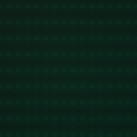
势。领队在背后提供了**有效的支持与指导**，确保每
位队员都能在比赛中释放全部潜力。这种良好的团队
氛围和强大的凝聚力，成为他们在乒超男团中领跑的
重要因素。
**案例分析：对阵江苏队的精彩比赛**
正如他们对阵江苏队的精彩比赛所展现的，山东魏桥
在比赛中无论是在技术上还是心理上都占据了上风。
在这场比赛中，山东魏桥在先失一局的情况下，通过
改变发球节奏与进攻线路，成功扭转局势，最终实现
逆转。这不仅体现了团队的**快速应变能力**，也证明
了他们在比赛中始终保持**高昂斗志**的不凡实力。
山东魏桥五战五胜，尽管乒超联赛的道路仍然漫长，